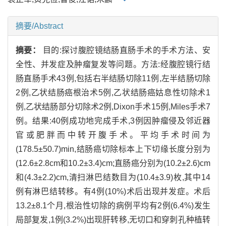
摘要/Abstract
摘要：
目的:探讨腹腔镜结肠直肠手术的手术方法、安
全性、并发症及肿瘤复发等问题。方法:经腹腔镜行结
肠直肠手术43例,包括右半结肠切除11例,左半结肠切除
2例,乙状结肠癌根治术5例,乙状结肠癌姑息性切除术1
例,乙状结肠部分切除术2例,Dixon手术15例,Miles手术7
例。结果:40例成功地完成手术,3例因肿瘤侵及邻近器
官或肥胖而中转开腹手术。平均手术时间为
(178.5±50.7)min,结肠癌切除标本上下切缘长度分别为
(12.6±2.8cm和10.2±3.4)cm;直肠癌分别为(10.2±2.6)cm
和(4.3±2.2)cm,清扫淋巴结数目为(10.4±3.9)枚,其中14
例有淋巴结转移。有4例(10%)术后出现并发症。术后
13.2±8.1个月,根治性切除的病例平均有2例(6.4%)发生
局部复发,1例(3.2%)出现肝转移,无切口和穿刺孔种植转