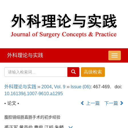
外科理论与实践
导
航
切
换
外科理论与实践
››
2004
,
Vol. 9
››
Issue (06)
: 467-469.
doi:
10.16139/j.1007-9610.a1295
• 论文 •
上一篇
下一篇
腹腔镜结肠直肠手术的初步经验
裘正军,黄克俭,曹俊,江韬,朱麟