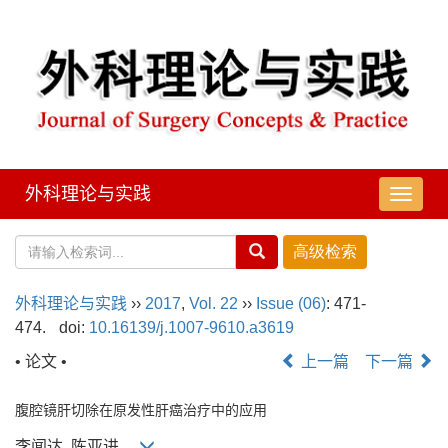
外科理论与实践
导
航
切
换
外科理论与实践
››
2017
,
Vol. 22
››
Issue (06)
: 471-
474.
doi:
10.16139/j.1007-9610.a3619
• 论文 •
上一篇
下一篇
腹腔镜肝切除在原发性肝癌治疗中的应用
李闻达, 陈亚进,