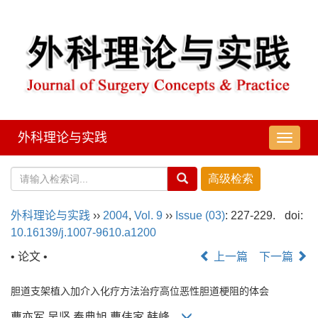
外科理论与实践
导
航
切
换
外科理论与实践
››
2004
,
Vol. 9
››
Issue (03)
: 227-229.
doi:
10.16139/j.1007-9610.a1200
• 论文 •
上一篇
下一篇
胆道支架植入加介入化疗方法治疗高位恶性胆道梗阻的体会
曹亦军,吴坚,奉典旭,曹伟家,韩峰