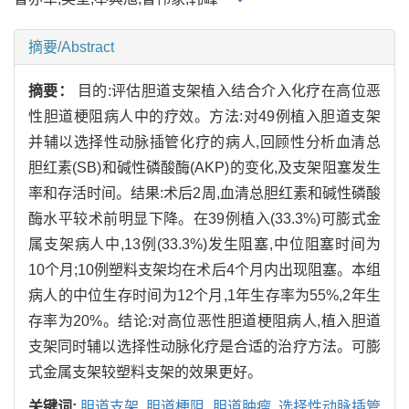
摘要/Abstract
摘要：
目的:评估胆道支架植入结合介入化疗在高位恶
性胆道梗阻病人中的疗效。方法:对49例植入胆道支架
并辅以选择性动脉插管化疗的病人,回顾性分析血清总
胆红素(SB)和碱性磷酸酶(AKP)的变化,及支架阻塞发生
率和存活时间。结果:术后2周,血清总胆红素和碱性磷酸
酶水平较术前明显下降。在39例植入(33.3%)可膨式金
属支架病人中,13例(33.3%)发生阻塞,中位阻塞时间为
10个月;10例塑料支架均在术后4个月内出现阻塞。本组
病人的中位生存时间为12个月,1年生存率为55%,2年生
存率为20%。结论:对高位恶性胆道梗阻病人,植入胆道
支架同时辅以选择性动脉化疗是合适的治疗方法。可膨
式金属支架较塑料支架的效果更好。
关键词:
胆道支架,
胆道梗阻,
胆道肿瘤,
选择性动脉插管