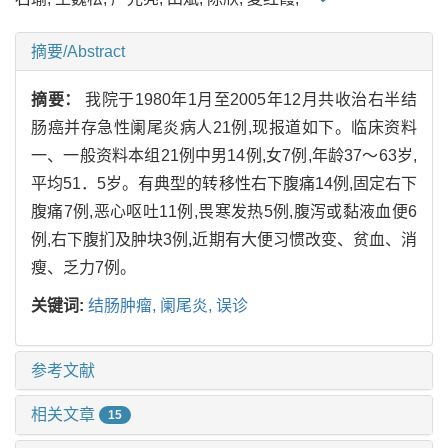
摘要/Abstract
摘要：
我院于1980年1月至2005年12月共收治右半结
肠癌并存急性阑尾炎病人21例,现报道如下。临床资料
一、一般资料本组21例中男14例,女7例,年龄37～63岁,
平均51．5岁。有典型的转移性右下腹痛14例,固定右下
腹痛7例,恶心呕吐11例,畏寒发热5例,腹泻或黏液血便6
例,右下腹扪及肿块3例,近期有大便习惯改变、贫血、消
瘦、乏力7例。
关键词:
结肠肿瘤,
阑尾炎,
误诊
参考文献
相关文章
15