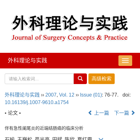
外科理论与实践
导
航
切
换
外科理论与实践
››
2007
,
Vol. 12
››
Issue (01)
: 76-77.
doi:
10.16139/j.1007-9610.a1754
• 论文 •
上一篇
下一篇
伴有急性阑尾炎的近端结肠癌的临床分析
石瑜, 王巍松, 严光亮, 田斌, 陈欣, 夏红霞,