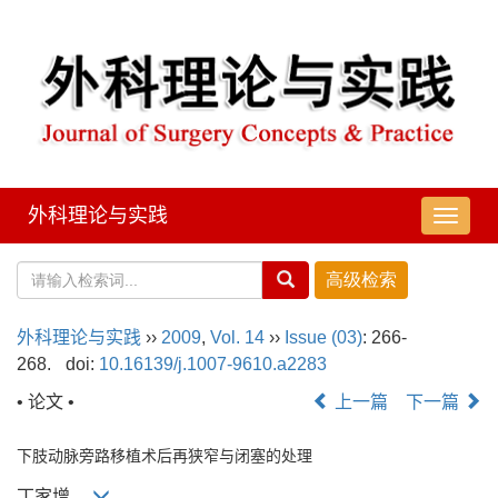
外科理论与实践
导
航
切
换
外科理论与实践
››
2009
,
Vol. 14
››
Issue (03)
: 266-
268.
doi:
10.16139/j.1007-9610.a2283
• 论文 •
上一篇
下一篇
下肢动脉旁路移植术后再狭窄与闭塞的处理
丁家增,