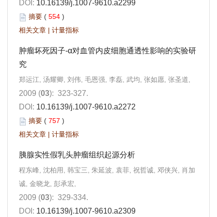
DOI:
10.16139/j.1007-9610.a2299
摘要
(
554
)
相关文章
|
计量指标
肿瘤坏死因子-α对血管内皮细胞通透性影响的实验研
究
郑运江, 汤耀卿, 刘伟, 毛恩强, 李磊, 武均, 张如愿, 张圣道,
2009 (
03
): 323-327.
DOI:
10.16139/j.1007-9610.a2272
摘要
(
757
)
相关文章
|
计量指标
胰腺实性假乳头肿瘤组织起源分析
程东峰, 沈柏用, 韩宝三, 朱延波, 袁菲, 祝哲诚, 邓侠兴, 肖加
诚, 金晓龙, 彭承宏,
2009 (
03
): 329-334.
DOI:
10.16139/j.1007-9610.a2309