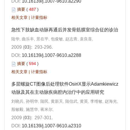
DOI:
10.16139/j.1007-9610.a2290
摘要
(
487
)
相关文章
|
计量指标
急性下肢缺血动脉再通后并发骨筋膜室综合征的诊治
陆华, 曲乐丰, 景在平, 包俊敏, 赵志青, 袁良喜,
2009 (
03
): 293-296.
DOI:
10.16139/j.1007-9610.a2288
摘要
(
594
)
相关文章
|
计量指标
多层螺旋CT图像后处理软件OsiriX显示Adamkiewicz
动脉及其在主动脉疾病腔内治疗中的应用研究
刘晓兵, 孙明华, 陆民, 黄新天, 陆信武, 黄英, 李维敏, 赵海光,
殷敏毅, 施慧华, 蒋米尔,
2009 (
03
): 297-301.
DOI:
10.16139/j.1007-9610.a2310