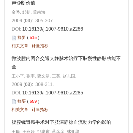
声诊断价值
金晔, 邹韧, 董南海,
2009 (
03
): 305-307.
DOI:
10.16139/j.1007-9610.a2286
摘要
(
515
)
相关文章
|
计量指标
微波腔内闭合交通支静脉术治疗下肢慢性静脉功能不
全
王小平, 张宇, 粟文娟, 王英, 赵志国,
2009 (
03
): 308-311.
DOI:
10.16139/j.1007-9610.a2285
摘要
(
659
)
相关文章
|
计量指标
腹腔镜胃癌手术对下肢深静脉血流动力学的影响
王瑜, 王燕婷, 邹忠东, 蒋彦彦, 林亚华,