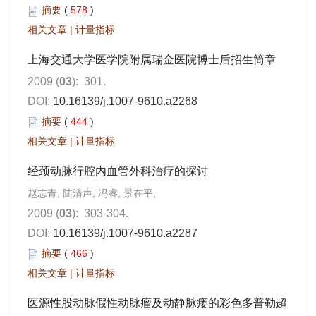
摘要
(
578
)
相关文章
|
计量指标
上海交通大学医学院附属瑞金医院博士后招生简章
2009 (
03
): 301.
DOI:
10.16139/j.1007-9610.a2268
摘要
(
444
)
相关文章
|
计量指标
经颈动脉行腔内血管外科治疗的探讨
赵志青, 陆清声, 冯睿, 景在平,
2009 (
03
): 303-304.
DOI:
10.16139/j.1007-9610.a2287
摘要
(
466
)
相关文章
|
计量指标
医源性股动脉假性动脉瘤及动静脉瘘的彩色多普勒超