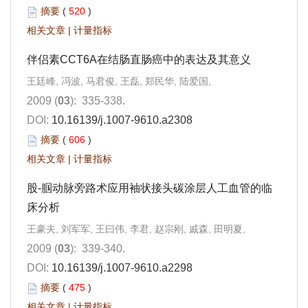
摘要
(
520
)
相关文章
|
计量指标
伴侣素CCT6A在结肠直肠癌中的表达及其意义
王廷峰, 冯波, 马君俊, 王磊, 郑民华, 陆爱国,
2009 (
03
): 335-338.
DOI:
10.16139/j.1007-9610.a2308
摘要
(
606
)
相关文章
|
计量指标
股-腘动脉旁路术应用袖状接头碳涂层人工血管的临
床分析
王豪夫, 刘军军, 王曰伟, 李君, 赵宗刚, 戚森, 田明夏,
2009 (
03
): 339-340.
DOI:
10.16139/j.1007-9610.a2298
摘要
(
475
)
相关文章
|
计量指标