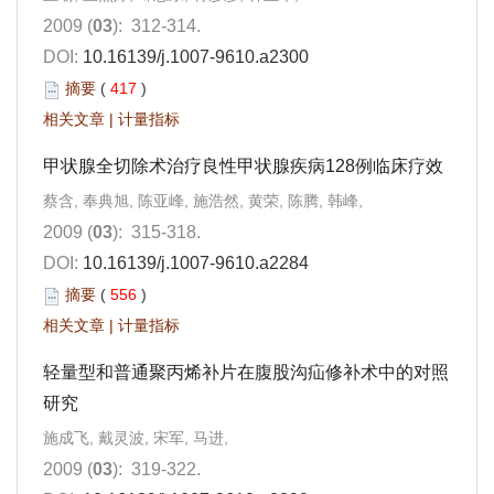
2009 (
03
): 312-314.
DOI:
10.16139/j.1007-9610.a2300
摘要
(
417
)
相关文章
|
计量指标
甲状腺全切除术治疗良性甲状腺疾病128例临床疗效
蔡含, 奉典旭, 陈亚峰, 施浩然, 黄荣, 陈腾, 韩峰,
2009 (
03
): 315-318.
DOI:
10.16139/j.1007-9610.a2284
摘要
(
556
)
相关文章
|
计量指标
轻量型和普通聚丙烯补片在腹股沟疝修补术中的对照
研究
施成飞, 戴灵波, 宋军, 马进,
2009 (
03
): 319-322.