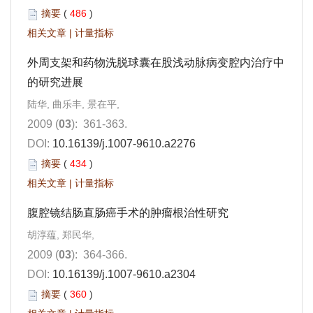
摘要
(
486
)
相关文章
|
计量指标
外周支架和药物洗脱球囊在股浅动脉病变腔内治疗中
的研究进展
陆华, 曲乐丰, 景在平,
2009 (
03
): 361-363.
DOI:
10.16139/j.1007-9610.a2276
摘要
(
434
)
相关文章
|
计量指标
腹腔镜结肠直肠癌手术的肿瘤根治性研究
胡淳蕴, 郑民华,
2009 (
03
): 364-366.
DOI:
10.16139/j.1007-9610.a2304
摘要
(
360
)