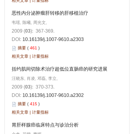
相关文章
|
计量指标
恶性内分泌肿瘤肝转移的肝移植治疗
韦瑶, 陈曦, 周光文,
2009 (
03
): 367-369.
DOI:
10.16139/j.1007-9610.a2303
摘要
(
461
)
相关文章
|
计量指标
括约肌间切除术治疗超低位直肠癌的研究进展
汪晓东, 肖凌, 邓磊, 李立,
2009 (
03
): 370-373.
DOI:
10.16139/j.1007-9610.a2302
摘要
(
415
)
相关文章
|
计量指标
胃肝样腺癌临床特点与诊治分析