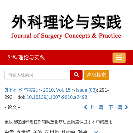
外科理论与实践
导
航
切
换
外科理论与实践
››
2010
,
Vol. 15
››
Issue (03)
: 291-
292.
doi:
10.16139/j.1007-9610.a2498
• 论文 •
上一篇
下一篇
氟尿嘧啶缓释剂在新辅助放化疗后直肠癌保肛手术中的应用
白雪, 李世拥, 于波, 苑树俊, 杜峻峰, 孙亮,