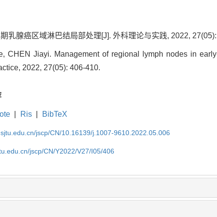
期乳腺癌区域淋巴结局部处理[J]. 外科理论与实践, 2022, 27(05): 4
CHEN Jiayi. Management of regional lymph nodes in early-st
ctice, 2022, 27(05): 406-410.
荐
ote
|
Ris
|
BibTeX
.sjtu.edu.cn/jscp/CN/10.16139/j.1007-9610.2022.05.006
jtu.edu.cn/jscp/CN/Y2022/V27/I05/406