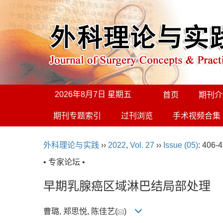
2026年8月7日 星期五
首页
期刊介
期刊专题索引
过刊浏览
手术视频合集
外科理论与实践
››
2022
,
Vol. 27
››
Issue (05)
: 406-4
• 专家论坛 •
早期乳腺癌区域淋巴结局部处理
曹璐, 郑思悦, 陈佳艺(
)