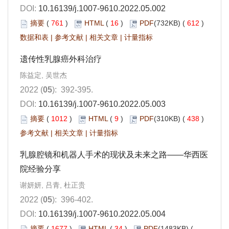
DOI:
10.16139/j.1007-9610.2022.05.002
摘要
(
761
)
HTML
(
16
)
PDF
(732KB) (
612
)
数据和表
|
参考文献
|
相关文章
|
计量指标
遗传性乳腺癌外科治疗
陈益定, 吴世杰
2022 (
05
): 392-395.
DOI:
10.16139/j.1007-9610.2022.05.003
摘要
(
1012
)
HTML
(
9
)
PDF
(310KB) (
438
)
参考文献
|
相关文章
|
计量指标
乳腺腔镜和机器人手术的现状及未来之路——华西医
院经验分享
谢妍妍, 吕青, 杜正贵
2022 (
05
): 396-402.
DOI:
10.16139/j.1007-9610.2022.05.004
摘要
(
1677
)
HTML
(
34
)
PDF
(1483KB) (