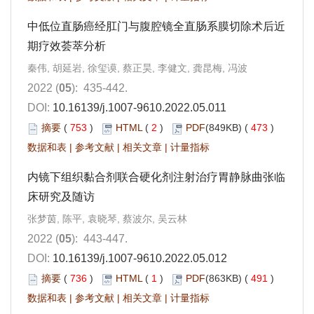
中低位直肠癌经肛门与腹腔镜全直肠系膜切除术后近
期疗效荟萃分析
秦伟, 胡延岩, 徐玺谟, 蔡正昊, 李健文, 龚昆梅, 冯波
2022 (
05
): 435-442.
DOI:
10.16139/j.1007-9610.2022.05.011
摘要
(
753
)
HTML
(
2
)
PDF
(849KB) (
473
)
数据和表
|
参考文献
|
相关文章
|
计量指标
内镜下组织黏合剂联合硬化剂注射治疗胃静脉曲张临
床研究及随访
张梦茵, 陈平, 袁晓琴, 蔡波尔, 吴云林
2022 (
05
): 443-447.
DOI:
10.16139/j.1007-9610.2022.05.012
摘要
(
736
)
HTML
(
1
)
PDF
(863KB) (
491
)
数据和表
|
参考文献
|
相关文章
|
计量指标