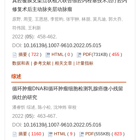
真腔覆膜支架点状植入联合假腔内栓塞技术治疗腔内
修复术后主动脉夹层动脉瘤
原野, 周旻, 王恩慈, 李哲昀, 张宇翀, 林朋, 莫凡迪, 郭大乔,
符伟国, 王利新
2022 (
05
): 458-462.
DOI:
10.16139/j.1007-9610.2022.05.015
摘要
(
722
)
HTML
(
0
)
PDF
(731KB) (
455
)
数据和表
|
参考文献
|
相关文章
|
计量指标
综述
循环肿瘤DNA和循环肿瘤细胞检测乳腺癌微小残留
病灶的研究
潘睿忻 综述, 陈小松, 沈坤炜 审校
2022 (
05
): 463-467.
DOI:
10.16139/j.1007-9610.2022.05.016
摘要
(
1160
)
HTML
(
9
)
PDF
(555KB) (
823
)