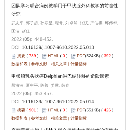
团队学习联合病例教学用于甲状腺外科教学的前瞻性
研究
罗志平, 郭子超, 孙寒星, 程兮, 刘卓然, 张弢, 严佶祺, 邱伟华,
匡洁, 赵任
2022 (
05
): 448-452.
DOI:
10.16139/j.1007-9610.2022.05.013
摘要
(
789
)
HTML
(
0
)
PDF
(524KB) (
392
)
数据和表
|
参考文献
|
相关文章
|
计量指标
甲状腺乳头状癌Delphian淋巴结转移的危险因素
颜海波, 夏中平, 陈善, 姜琳, 韩春
2022 (
05
): 453-457.
DOI:
10.16139/j.1007-9610.2022.05.014
摘要
(
901
)
HTML
(
0
)
PDF
(551KB) (
426
)
数据和表
|
参考文献
|
相关文章
|
计量指标