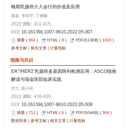
晚期乳腺癌介入诊疗的价值及应用
黄蔚, 李恒宇, 丁晓毅
2022 (
05
): 411-415.
DOI:
10.16139/j.1007-9610.2022.05.007
摘要
(
866
)
HTML
(
8
)
PDF
(513KB) (
1003
)
参考文献
|
相关文章
|
计量指标
指南与共识
+
-
ER
/HER2
乳腺癌多基因阵列检测应用：ASCO指南
解读与瑞金医院临床实践
舒兰, 陈小松
2022 (
05
): 416-420.
DOI:
10.16139/j.1007-9610.2022.05.008
摘要
(
712
)
HTML
(
6
)
PDF
(504KB) (
364
)
数据和表
|
参考文献
|
相关文章
|
计量指标