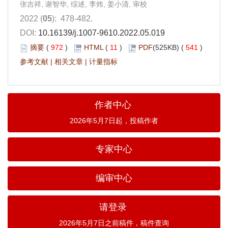
张吉祥, 谢智华, 综述, 李炜, 姜小清, 审校
2022 (
05
): 478-482.
DOI:
10.16139/j.1007-9610.2022.05.019
摘要
(
972
)
HTML
(
11
)
PDF
(525KB) (
541
)
参考文献
|
相关文章
|
计量指标
作者中心
2026年5月7日起，投稿作者
专家中心
编审中心
请登录
2026年5月7日之前稿件，稿件查询