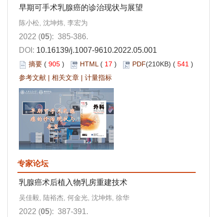
早期可手术乳腺癌的诊治现状与展望
陈小松, 沈坤炜, 李宏为
2022 (
05
): 385-386.
DOI:
10.16139/j.1007-9610.2022.05.001
摘要
(
905
)
HTML
(
17
)
PDF
(210KB) (
541
)
参考文献
|
相关文章
|
计量指标
专家论坛
乳腺癌术后植入物乳房重建技术
吴佳毅, 陆裕杰, 何金光, 沈坤炜, 徐华
2022 (
05
): 387-391.