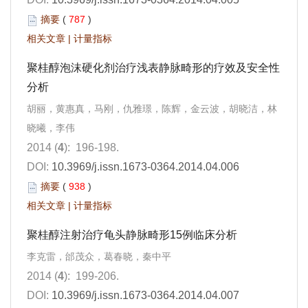
摘要
(
787
)
相关文章
|
计量指标
聚桂醇泡沫硬化剂治疗浅表静脉畸形的疗效及安全性
分析
胡丽，黄惠真，马刚，仇雅璟，陈辉，金云波，胡晓洁，林
晓曦，李伟
2014 (
4
): 196-198.
DOI:
10.3969/j.issn.1673-0364.2014.04.006
摘要
(
938
)
相关文章
|
计量指标
聚桂醇注射治疗龟头静脉畸形15例临床分析
李克雷，邰茂众，葛春晓，秦中平
2014 (
4
): 199-206.
DOI:
10.3969/j.issn.1673-0364.2014.04.007