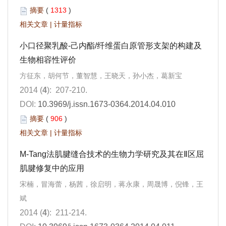
摘要
(
1313
)
相关文章
|
计量指标
小口径聚乳酸-己内酯/纤维蛋白原管形支架的构建及
生物相容性评价
方征东，胡何节，董智慧，王晓天，孙小杰，葛新宝
2014 (
4
): 207-210.
DOI:
10.3969/j.issn.1673-0364.2014.04.010
摘要
(
906
)
相关文章
|
计量指标
M-Tang法肌腱缝合技术的生物力学研究及其在Ⅱ区屈
肌腱修复中的应用
宋楠，冒海蕾，杨茜，徐启明，蒋永康，周晟博，倪锋，王
斌
2014 (
4
): 211-214.