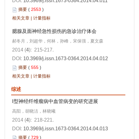
DOI:
10.3969/j.issn.1673-0364.2014.04.011
摘要
(
2553
)
相关文章
|
计量指标
腮腺及面神经急性损伤的急诊治疗体会
郝冬月，刘超华，何林，孙峰，宋保强，夏文森
2014 (
4
): 215-217.
DOI:
10.3969/j.issn.1673-0364.2014.04.012
摘要
(
555
)
相关文章
|
计量指标
综述
Ⅰ型神经纤维瘤病中血管病变的研究进展
高阳，胡晓洁，林晓曦
2014 (
4
): 218-221.
DOI:
10.3969/j.issn.1673-0364.2014.04.013
摘要
(
729
)