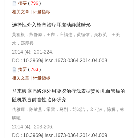
摘要
(
796
)
相关文章
|
计量指标
选择性介入栓塞治疗耳廓动静脉畸形
黄祖根，熊舒原，王彪，庄福连，黄循镭，吴杉英，王美
水，郑厚兵
2014 (
4
): 201-224.
DOI:
10.3969/j.issn.1673-0364.2014.04.008
摘要
(
763
)
相关文章
|
计量指标
马来酸噻吗洛尔外用凝胶治疗浅表型婴幼儿血管瘤的
随机双盲前瞻性临床研究
仇雅璟，陈敏燕，常雷，马刚，胡晓洁，金云波，陈辉，林
晓曦
2014 (
4
): 203-206.
DOI:
10.3969/j.issn.1673-0364.2014.04.009