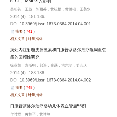
bFGF、MMP-9的影响
吴杉英，王彪，陈丽芬，黄祖根，黄循镭，王美水
2014 (
4
): 181-186.
DOI:
10.3969/j.issn.1673-0364.2014.04.001
摘要
(
741
)
相关文章
|
计量指标
病灶内注射糖皮质激素和口服普萘洛尔治疗眶周血管
瘤的回顾性研究
徐业凯，袁斯明，郭遥，崔磊，洪志坚，姜会庆
2014 (
4
): 183-186.
DOI:
10.3969/j.issn.1673-0364.2014.04.002
摘要
(
749
)
相关文章
|
计量指标
口服普萘洛尔治疗婴幼儿体表血管瘤56例
付时章，黄和平，黄琳玲