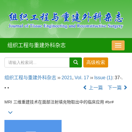
组织工程与重建外科杂志
导
航
切
换
组织工程与重建外科杂志
››
2021
,
Vol. 17
››
Issue (1)
: 37-.
• •
上一篇
下一篇
MRI
三维重建技术在面部注射填充物取出中的临床应用
#br#