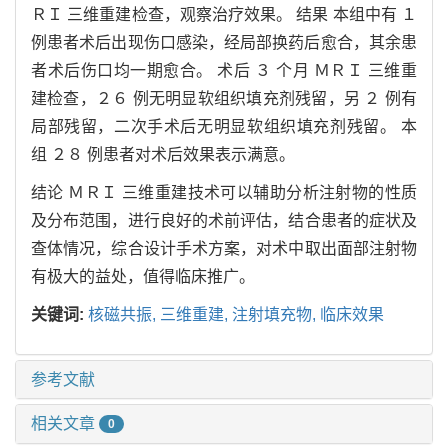
ＲＩ
三维重建检查
，
观察治疗效果
。
结果
本组中有
１
例患者术后出现伤口感染
，
经局部换药后愈合
，
其余患
者术后伤口均一期愈合
。
术后
３
个月
ＭＲＩ
三维重
建检查
，２６
例无明显软组织填充剂残留
，
另
２
例有
局部残留
，
二次手术后无明显软组织填充剂残留
。
本
组
２８
例患者对术后效果表示满意
。
结论
ＭＲＩ
三维重建技术可以辅助分析注射物的性质
及分布范围
，
进行良好的术前评估
，
结合患者的症状及
查体情况
，
综合设计手术方案
，
对术中取出面部注射物
有极大的益处
，
值得临床推广
。
关键词:
核磁共振
,
三维重建
,
注射填充物
,
临床效果
参考文献
相关文章
0