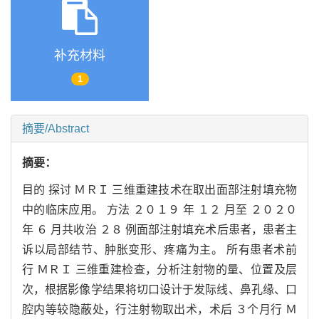
补充材料
1
摘要/Abstract
摘要：
目的
探讨
ＭＲＩ
三维重建技术在取出面部注射填充物
中的临床应用
。
方法
２０１９
年
１２
月至
２０２０
年
６
月共收治
２８
例面部注射填充术后患者
，
患者主
诉以局部结节
、
肿胀变形
、
疼痛为主
。
所有患者术前
行
ＭＲＩ
三维重建检查
，
分析注射物的量
、
位置及层
次
，
根据影像学结果将切口设计于发际线
、
鼻孔缘
、
口
腔内等较隐蔽处
，
行注射物取出术
，
术后
３
个月行
Ｍ