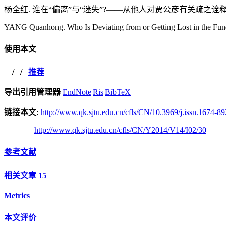
杨全红. 谁在“偏离”与“迷失”?——从他人对贾公彦有关疏之诠释及评价说起[J
YANG Quanhong. Who Is Deviating from or Getting Lost in the Funda
使用本文
/
/
推荐
导出引用管理器
EndNote
|
Ris
|
BibTeX
链接本文:
http://www.qk.sjtu.edu.cn/cfls/CN/10.3969/j.issn.1674-8
http://www.qk.sjtu.edu.cn/cfls/CN/Y2014/V14/I02/30
参考文献
相关文章
15
Metrics
本文评价