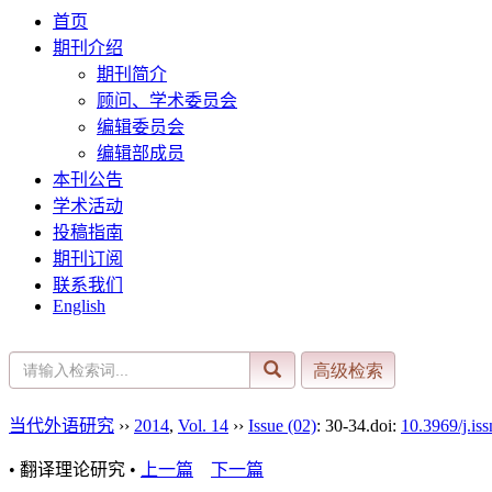
首页
期刊介绍
期刊简介
顾问、学术委员会
编辑委员会
编辑部成员
本刊公告
学术活动
投稿指南
期刊订阅
联系我们
English
当代外语研究
››
2014
,
Vol. 14
››
Issue (02)
: 30-34.
doi:
10.3969/j.is
• 翻译理论研究 •
上一篇
下一篇