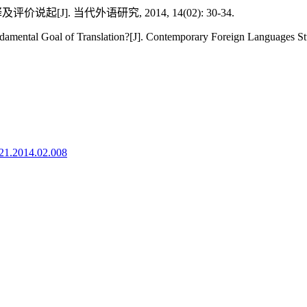
]. 当代外语研究, 2014, 14(02): 30-34.
mental Goal of Translation?[J]. Contemporary Foreign Languages Stu
921.2014.02.008