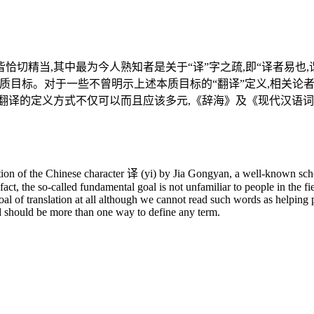
疏,皆恰切精当,其中最为今人熟知者是关于“译”字之疏,即“译者易
质目标。对于一些不曾明示上述本质目标的“翻译”定义,相关论
翻译的定义方式不仅可以而且应该多元,《辞海》及《现代汉语词
tion of the Chinese character 译 (yi) by Jia Gongyan, a well-known scho
fact, the so-called fundamental goal is not unfamiliar to people in the f
l goal of translation at all although we cannot read such words as helpi
and should be more than one way to define any term.