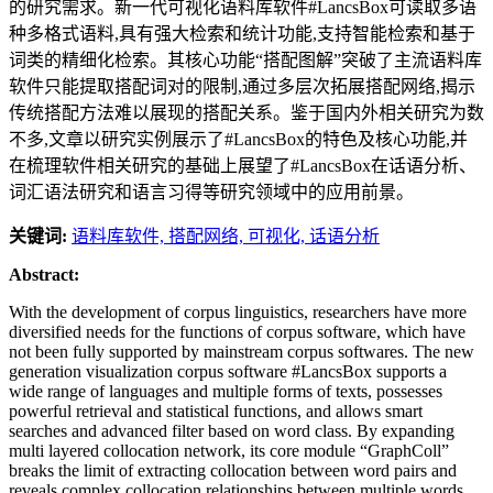
的研究需求。新一代可视化语料库软件#LancsBox可读取多语
种多格式语料,具有强大检索和统计功能,支持智能检索和基于
词类的精细化检索。其核心功能“搭配图解”突破了主流语料库
软件只能提取搭配词对的限制,通过多层次拓展搭配网络,揭示
传统搭配方法难以展现的搭配关系。鉴于国内外相关研究为数
不多,文章以研究实例展示了#LancsBox的特色及核心功能,并
在梳理软件相关研究的基础上展望了#LancsBox在话语分析、
词汇语法研究和语言习得等研究领域中的应用前景。
关键词:
语料库软件,
搭配网络,
可视化,
话语分析
Abstract:
With the development of corpus linguistics, researchers have more
diversified needs for the functions of corpus software, which have
not been fully supported by mainstream corpus softwares. The new
generation visualization corpus software #LancsBox supports a
wide range of languages and multiple forms of texts, possesses
powerful retrieval and statistical functions, and allows smart
searches and advanced filter based on word class. By expanding
multi layered collocation network, its core module “GraphColl”
breaks the limit of extracting collocation between word pairs and
reveals complex collocation relationships between multiple words,