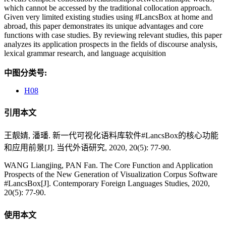
which cannot be accessed by the traditional collocation approach.
Given very limited existing studies using #LancsBox at home and
abroad, this paper demonstrates its unique advantages and core
functions with case studies. By reviewing relevant studies, this paper
analyzes its application prospects in the fields of discourse analysis,
lexical grammar research, and language acquisition
中图分类号:
H08
引用本文
王靓婧, 潘璠. 新一代可视化语料库软件#LancsBox的核心功能
和应用前景[J]. 当代外语研究, 2020, 20(5): 77-90.
WANG Liangjing, PAN Fan. The Core Function and Application
Prospects of the New Generation of Visualization Corpus Software
#LancsBox[J]. Contemporary Foreign Languages Studies, 2020,
20(5): 77-90.
使用本文