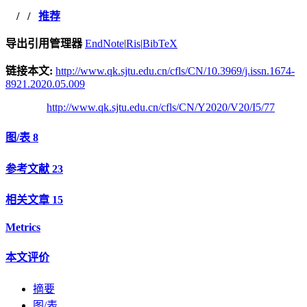
/
/
推荐
导出引用管理器
EndNote
|
Ris
|
BibTeX
链接本文:
http://www.qk.sjtu.edu.cn/cfls/CN/10.3969/j.issn.1674-
8921.2020.05.009
http://www.qk.sjtu.edu.cn/cfls/CN/Y2020/V20/I5/77
图/表
8
参考文献
23
相关文章
15
Metrics
本文评价
摘要
图/表