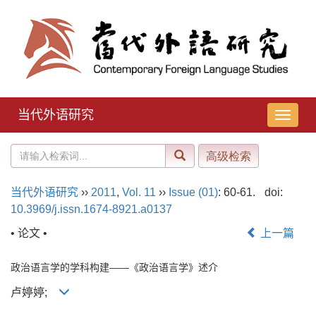
当代外语研究
导
航
切
换
当代外语研究
››
2011
,
Vol. 11
››
Issue (01)
: 60-61.
doi:
10.3969/j.issn.1674-8921.a0137
• 论文 •
上一篇
政治语言学的学科构建——《政治语言学》述介
卢婷婷;