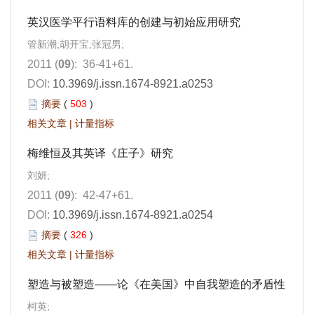
英汉医学平行语料库的创建与初始应用研究
管新潮;胡开宝;张冠男;
2011 (
09
): 36-41+61.
DOI:
10.3969/j.issn.1674-8921.a0253
摘要
(
503
)
相关文章
|
计量指标
梅维恒及其英译《庄子》研究
刘妍;
2011 (
09
): 42-47+61.
DOI:
10.3969/j.issn.1674-8921.a0254
摘要
(
326
)
相关文章
|
计量指标
塑造与被塑造——论《在美国》中自我塑造的矛盾性
柯英;