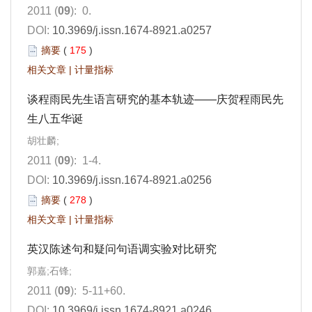
2011 (
09
): 0.
DOI:
10.3969/j.issn.1674-8921.a0257
摘要
(
175
)
相关文章
|
计量指标
谈程雨民先生语言研究的基本轨迹——庆贺程雨民先
生八五华诞
胡壮麟;
2011 (
09
): 1-4.
DOI:
10.3969/j.issn.1674-8921.a0256
摘要
(
278
)
相关文章
|
计量指标
英汉陈述句和疑问句语调实验对比研究
郭嘉;石锋;
2011 (
09
): 5-11+60.
DOI:
10.3969/j.issn.1674-8921.a0246