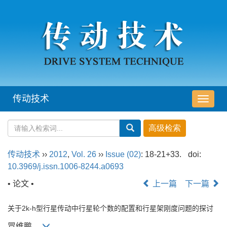
传动技术
导
航
切
换
传动技术
››
2012
,
Vol. 26
››
Issue (02)
: 18-21+33.
doi:
10.3969/j.issn.1006-8244.a0693
• 论文 •
上一篇
下一篇
关于2k-h型行星传动中行星轮个数的配置和行星架刚度问题的探讨
冒维鹏,