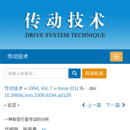
传动技术
导
航
切
换
传动技术
››
1994
,
Vol. 7
››
Issue (01)
: 6-.
doi:
10.3969/j.issn.1006-8244.a0129
• 论文 •
上一篇
下一篇
一种新型行星传动的分析
华顺刚，喻豪勇