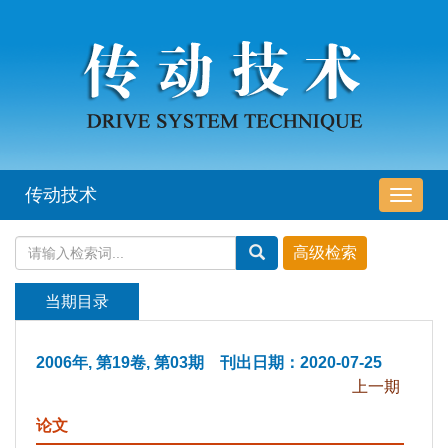
传动技术
导
航
切
换
当期目录
2006年, 第19卷, 第03期 刊出日期：2020-07-25
上一期
论文