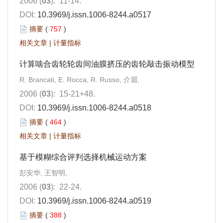
2006 (
03
): 11-14.
DOI:
10.3969/j.issn.1006-8244.a0517
摘要
(
757
)
相关文章
|
计量指标
计算啮合齿轮轮齿间油膜挤压的齿轮敲击振动模型
R. Brancati, E. Rocca, R. Russo, 介眉,
2006 (
03
): 15-21+48.
DOI:
10.3969/j.issn.1006-8244.a0518
摘要
(
464
)
相关文章
|
计量指标
基于模糊综合评判选择机械运动方案
彭安华, 王智明,
2006 (
03
): 22-24.
DOI:
10.3969/j.issn.1006-8244.a0519
摘要
(
388
)