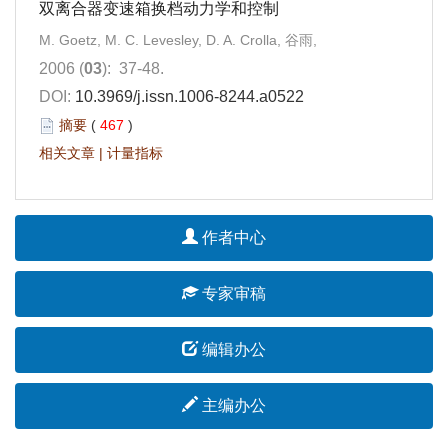
双离合器变速箱换档动力学和控制
M. Goetz, M. C. Levesley, D. A. Crolla, 谷雨,
2006 (
03
): 37-48.
DOI:
10.3969/j.issn.1006-8244.a0522
摘要
(
467
)
相关文章
|
计量指标
作者中心
专家审稿
编辑办公
主编办公