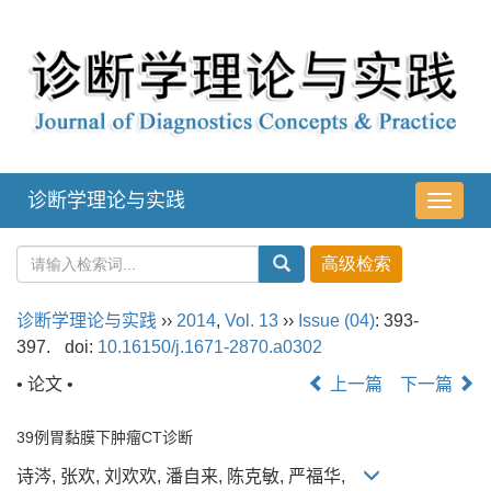
诊断学理论与实践
导
航
切
换
诊断学理论与实践
››
2014
,
Vol. 13
››
Issue (04)
: 393-
397.
doi:
10.16150/j.1671-2870.a0302
• 论文 •
上一篇
下一篇
39例胃黏膜下肿瘤CT诊断
诗涔, 张欢, 刘欢欢, 潘自来, 陈克敏, 严福华,