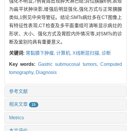
强化不明显,7例胃周出现肿大淋巴结;异位胰腺6例,表现
为扁平状肿块影,增强后明显强化,强化方式与正常胰腺
类似,1例见中央导管征。结论:SMTs病灶多在CT图像上
有特征性表现,CT检查及多平面重组可清晰显示病灶的
形状、大小、强化方式及胃腔内外情况等,对SMTs的诊
断及鉴别均具有重要意义。
关键词:
胃黏膜下肿瘤,
计算机,
X线断层扫描,
诊断
Key words:
Gastric submucosal tumors,
Computed
tomography,
Diagnosis
参考文献
相关文章
15
Metrics
本文评价