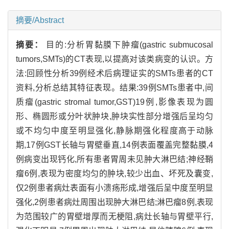
摘要/Abstract
摘要：
目的:分析胃黏膜下肿瘤(gastric submucosal
tumors,SMTs)的CT表现,以提高对该类病变的认识。方
法:回顾性分析39例经术后病理证实的SMTs患者的CT
资料,分析总结其特征表现。结果:39例SMTs患者中,间
质瘤(gastric stromal tumor,GST)19例,影像表现为圆
形、椭圆形或分叶状肿块,肿块实性部分增强后呈均匀
或不均匀中度至明显强化,静脉期强化程度高于动脉
期,17例GST长轴与胃壁垂直,14例表面覆盖完整黏膜,4
例病变出现钙化,所有患者胃周未见肿大淋巴结;神经鞘
瘤6例,表现为密度均匀的肿块,较少出血、坏死及囊变,
仅2例患者病灶表面有小溃疡形成,增强后呈中度至明显
强化,2例患者病灶周围出现肿大淋巴结;淋巴瘤8例,表现
为范围较广的胃壁增厚而无梗阻,病灶长轴与胃壁平行,