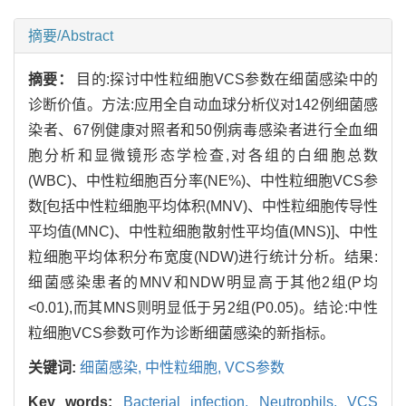
摘要/Abstract
摘要：
目的:探讨中性粒细胞VCS参数在细菌感染中的
诊断价值。方法:应用全自动血球分析仪对142例细菌感
染者、67例健康对照者和50例病毒感染者进行全血细
胞分析和显微镜形态学检查,对各组的白细胞总数
(WBC)、中性粒细胞百分率(NE%)、中性粒细胞VCS参
数[包括中性粒细胞平均体积(MNV)、中性粒细胞传导性
平均值(MNC)、中性粒细胞散射性平均值(MNS)]、中性
粒细胞平均体积分布宽度(NDW)进行统计分析。结果:
细菌感染患者的MNV和NDW明显高于其他2组(P均
<0.01),而其MNS则明显低于另2组(P0.05)。结论:中性
粒细胞VCS参数可作为诊断细菌感染的新指标。
关键词:
细菌感染,
中性粒细胞,
VCS参数
Key words:
Bacterial infection,
Neutrophils,
VCS