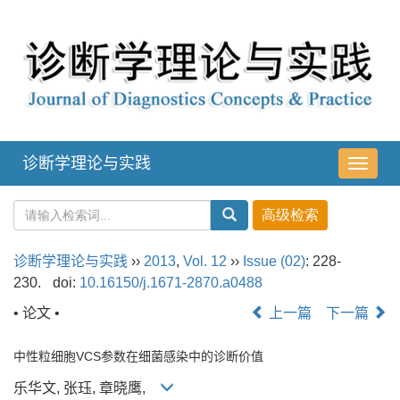
诊断学理论与实践
导
航
切
换
诊断学理论与实践
››
2013
,
Vol. 12
››
Issue (02)
: 228-
230.
doi:
10.16150/j.1671-2870.a0488
• 论文 •
上一篇
下一篇
中性粒细胞VCS参数在细菌感染中的诊断价值
乐华文, 张珏, 章晓鹰,