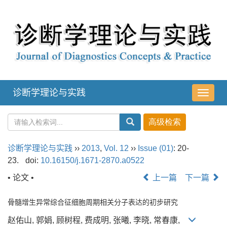
诊断学理论与实践
导
航
切
换
诊断学理论与实践
››
2013
,
Vol. 12
››
Issue (01)
: 20-
23.
doi:
10.16150/j.1671-2870.a0522
• 论文 •
上一篇
下一篇
骨髓增生异常综合征细胞周期相关分子表达的初步研究
赵佑山, 郭娟, 顾树程, 费成明, 张曦, 李晓, 常春康,