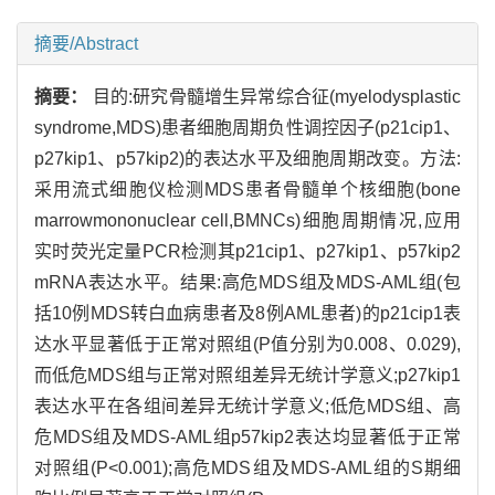
摘要/Abstract
摘要：
目的:研究骨髓增生异常综合征(myelodysplastic
syndrome,MDS)患者细胞周期负性调控因子(p21cip1、
p27kip1、p57kip2)的表达水平及细胞周期改变。方法:
采用流式细胞仪检测MDS患者骨髓单个核细胞(bone
marrowmononuclear cell,BMNCs)细胞周期情况,应用
实时荧光定量PCR检测其p21cip1、p27kip1、p57kip2
mRNA表达水平。结果:高危MDS组及MDS-AML组(包
括10例MDS转白血病患者及8例AML患者)的p21cip1表
达水平显著低于正常对照组(P值分别为0.008、0.029),
而低危MDS组与正常对照组差异无统计学意义;p27kip1
表达水平在各组间差异无统计学意义;低危MDS组、高
危MDS组及MDS-AML组p57kip2表达均显著低于正常
对照组(P<0.001);高危MDS组及MDS-AML组的S期细