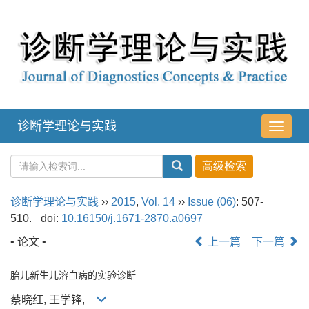
诊断学理论与实践
导
航
切
换
诊断学理论与实践
››
2015
,
Vol. 14
››
Issue (06)
: 507-
510.
doi:
10.16150/j.1671-2870.a0697
• 论文 •
上一篇
下一篇
胎儿新生儿溶血病的实验诊断
蔡晓红, 王学锋,