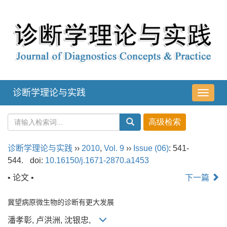
诊断学理论与实践
导
航
切
换
诊断学理论与实践
››
2010
,
Vol. 9
››
Issue (06)
: 541-
544.
doi:
10.16150/j.1671-2870.a1453
• 论文 •
下一篇
冀望病原微生物的诊断有更大发展
潘孝彰, 卢洪洲, 沈银忠,