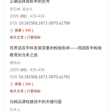
正确选择血标本的思考
贺石林, 葛金文,
2005 (
06
): 433-434.
DOI:
10.16150/j.1671-2870.a1790
摘要
(
348
)
相关文章
|
计量指标
培养适应学科发展需要的检验医师——我国医学检验
教育的当务之急
樊绮诗,
2005 (
06
): 435-436.
DOI:
10.16150/j.1671-2870.a1791
摘要
(
394
)
相关文章
|
计量指标
论精品课程建设中的关键问题
吕卓人,