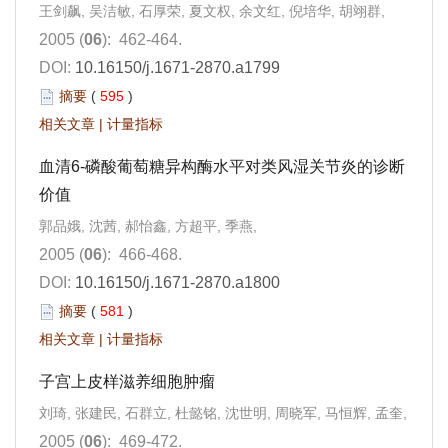
王剑飙, 吴洁敏, 石厚荣, 夏文权, 余文红, 倪培华, 胡翊群,
2005 (
06
): 462-464.
DOI:
10.16150/j.1671-2870.a1799
摘要
(
595
)
相关文章
|
计量指标
血清6-磷酸葡萄糖异构酶水平对类风湿关节炎的诊断
价值
郭品娥, 沈茜, 郝怡鑫, 方超平, 季燕,
2005 (
06
): 466-468.
DOI:
10.16150/j.1671-2870.a1800
摘要
(
581
)
相关文章
|
计量指标
子宫上皮样滋养细胞肿瘤
刘琦, 张建民, 石群立, 杜懿铭, 沈世明, 周晓军, 马恒辉, 孟奎,
2005 (
06
): 469-472.