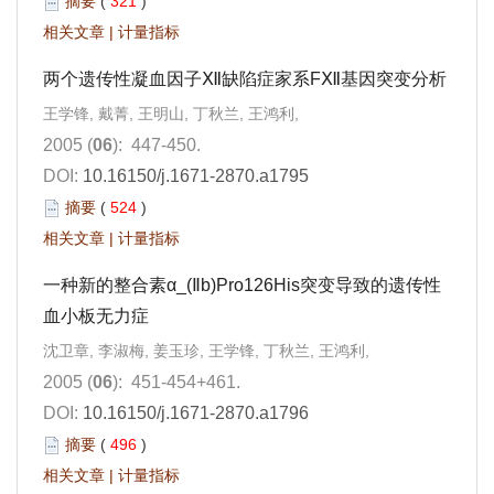
摘要
(
321
)
相关文章
|
计量指标
两个遗传性凝血因子Ⅻ缺陷症家系FⅫ基因突变分析
王学锋, 戴菁, 王明山, 丁秋兰, 王鸿利,
2005 (
06
): 447-450.
DOI:
10.16150/j.1671-2870.a1795
摘要
(
524
)
相关文章
|
计量指标
一种新的整合素α_(Ⅱb)Pro126His突变导致的遗传性
血小板无力症
沈卫章, 李淑梅, 姜玉珍, 王学锋, 丁秋兰, 王鸿利,
2005 (
06
): 451-454+461.
DOI:
10.16150/j.1671-2870.a1796
摘要
(
496
)
相关文章
|
计量指标