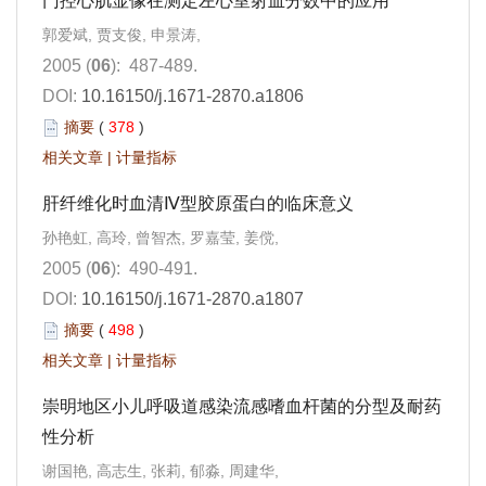
门控心肌显像在测定左心室射血分数中的应用
郭爱斌, 贾支俊, 申景涛,
2005 (
06
): 487-489.
DOI:
10.16150/j.1671-2870.a1806
摘要
(
378
)
相关文章
|
计量指标
肝纤维化时血清Ⅳ型胶原蛋白的临床意义
孙艳虹, 高玲, 曾智杰, 罗嘉莹, 姜傥,
2005 (
06
): 490-491.
DOI:
10.16150/j.1671-2870.a1807
摘要
(
498
)
相关文章
|
计量指标
崇明地区小儿呼吸道感染流感嗜血杆菌的分型及耐药
性分析
谢国艳, 高志生, 张莉, 郁淼, 周建华,