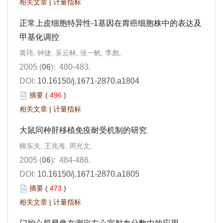
相关文章
|
计量指标
正常上皮细胞特异性-1基因在胃癌细胞株中的表达及
甲基化调控
黄玮, 钟捷, 吴云林, 张一帆, 李彪,
2005 (
06
): 480-483.
DOI:
10.16150/j.1671-2870.a1804
摘要
(
496
)
相关文章
|
计量指标
大鼠同种肝移植免疫耐受机制的研究
柳东夫, 王兆海, 周光文,
2005 (
06
): 484-486.
DOI:
10.16150/j.1671-2870.a1805
摘要
(
473
)
相关文章
|
计量指标