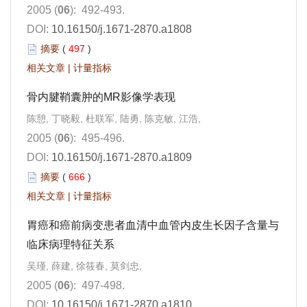
2005 (
06
): 492-493.
DOI:
10.16150/j.1671-2870.a1808
摘要
(
497
)
相关文章
|
计量指标
骨内腱鞘囊肿的MR影像学表现
陈憩, 丁晓毅, 杜联军, 陆勇, 陈克敏, 江浩,
2005 (
06
): 495-496.
DOI:
10.16150/j.1671-2870.a1809
摘要
(
666
)
相关文章
|
计量指标
胃癌和癌前病变患者血清中血管内皮生长因子含量与
临床病理特征关系
吴瑾, 薛建, 徐筱春, 莫剑忠,
2005 (
06
): 497-498.
DOI:
10.16150/j.1671-2870.a1810