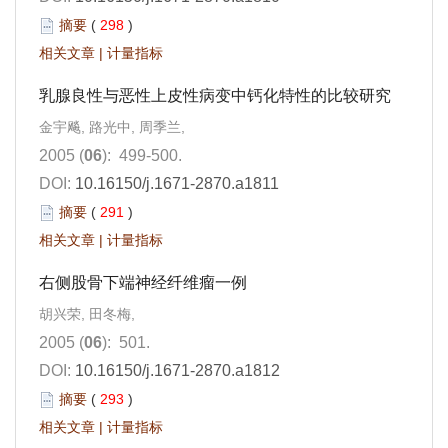
摘要
(
298
)
相关文章
|
计量指标
乳腺良性与恶性上皮性病变中钙化特性的比较研究
金宇飚, 路光中, 周季兰,
2005 (
06
): 499-500.
DOI:
10.16150/j.1671-2870.a1811
摘要
(
291
)
相关文章
|
计量指标
右侧股骨下端神经纤维瘤一例
胡兴荣, 田冬梅,
2005 (
06
): 501.
DOI:
10.16150/j.1671-2870.a1812
摘要
(
293
)
相关文章
|
计量指标