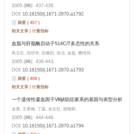
2005 (
06
): 437-438.
DOI:
10.16150/j.1671-2870.a1792
摘要
(
457
)
相关文章
|
计量指标
血脂与肝脂酶启动子514C/T多态性的关系
朱立红, 倪培华, 应雅韵, 张洁, 金磊, 樊绮诗,
2005 (
06
): 439-443.
DOI:
10.16150/j.1671-2870.a1793
摘要
(
408
)
相关文章
|
计量指标
一个遗传性凝血因子Ⅶ缺陷症家系的基因与表型分析
金莱, 王香梅, 丁磊, 余文红, 胡翊群,
2005 (
06
): 444-446.
DOI:
10.16150/j.1671-2870.a1794