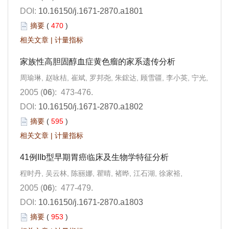
DOI:
10.16150/j.1671-2870.a1801
摘要
(
470
)
相关文章
|
计量指标
家族性高胆固醇血症黄色瘤的家系遗传分析
周瑜琳, 赵咏桔, 崔斌, 罗邦尧, 朱鋐达, 顾雪疆, 李小英, 宁光,
2005 (
06
): 473-476.
DOI:
10.16150/j.1671-2870.a1802
摘要
(
595
)
相关文章
|
计量指标
41例IIb型早期胃癌临床及生物学特征分析
程时丹, 吴云林, 陈丽娜, 瞿晴, 褚晔, 江石湖, 徐家裕,
2005 (
06
): 477-479.
DOI:
10.16150/j.1671-2870.a1803
摘要
(
953
)