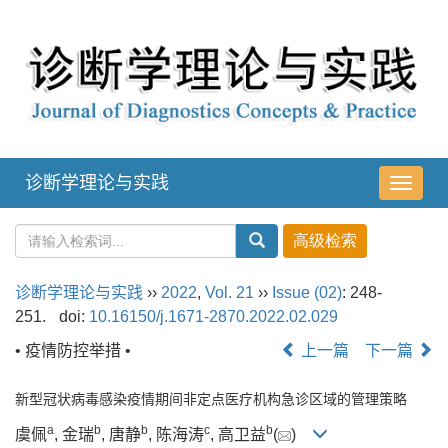
诊断学理论与实践
导
航
切
换
诊断学理论与实践
››
2022
,
Vol. 21
››
Issue (02)
: 248-
251.
doi:
10.16150/j.1671-2870.2022.02.029
• 疫情防控举措 •
上一篇
下一篇
新型冠状病毒感染疫情期间非定点医疗机构急诊区域的管理策略
a
b
b
c
b
虞佩
, 金瑞
, 唐静
, 陈海涛
, 高卫益
(
)