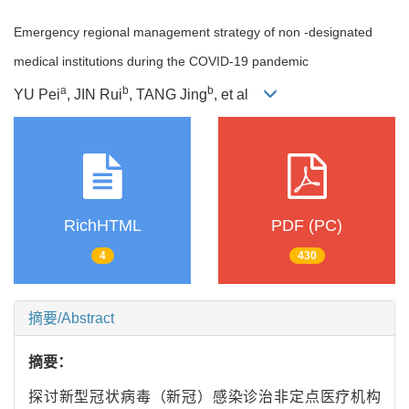
Emergency regional management strategy of non -designated
medical institutions during the COVID-19 pandemic
a
b
b
YU Pei
, JIN Rui
, TANG Jing
, et al
RichHTML
PDF (PC)
4
430
摘要/Abstract
摘要：
探讨新型冠状病毒（新冠）感染诊治非定点医疗机构