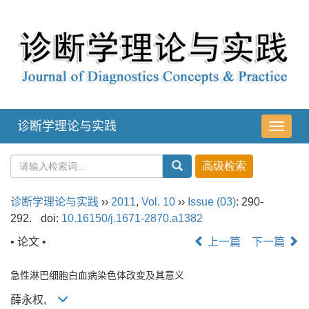
诊断学理论与实践
导
航
切
换
诊断学理论与实践
››
2011
,
Vol. 10
››
Issue (03)
: 290-
292.
doi:
10.16150/j.1671-2870.a1382
• 论文 •
上一篇
下一篇
急性淋巴细胞白血病染色体改变及其意义
薛永权,