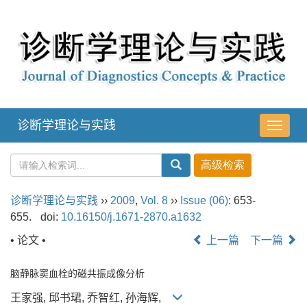
诊断学理论与实践
导
航
切
换
诊断学理论与实践
››
2009
,
Vol. 8
››
Issue (06)
: 653-
655.
doi:
10.16150/j.1671-2870.a1632
• 论文 •
上一篇
下一篇
脑静脉窦血栓的磁共振成像分析
王家强, 邱书珺, 乔智红, 孙海辉,