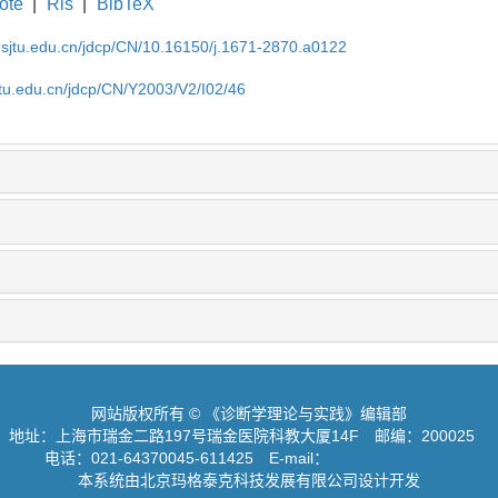
ote
|
Ris
|
BibTeX
.sjtu.edu.cn/jdcp/CN/10.16150/j.1671-2870.a0122
jtu.edu.cn/jdcp/CN/Y2003/V2/I02/46
网站版权所有 © 《诊断学理论与实践》编辑部
地址：上海市瑞金二路197号瑞金医院科教大厦14F
邮编：200025
电话：021-64370045-611425
E-mail：
diagnrj@163.com
本系统由北京玛格泰克科技发展有限公司设计开发