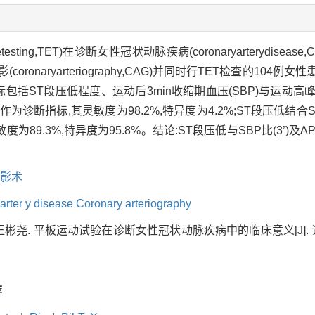
setesting,TET)在诊断女性冠状动脉疾病(coronaryarterydi
coronaryarteriography,CAG)并同时行TET检查的10
包括ST段压低程度、运动后3min收缩期血压(SBP)与运动高峰时S
T段压低作为诊断指标,其灵敏度为98.2%,特异度为4.2%;ST段压低结合S
度为89.3%,特异度为95.8%。结论:ST段压低与SBP比(3’)
影术
 arter y disease Coronary arteriography
彬尧. 平板运动试验在诊断女性冠状动脉疾病中的临床意义[J]. 诊断学理论
荐