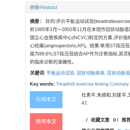
摘要/Abstract
摘要：
目的:评价平板运动试验(treadmillexerci
析1995年3月～2002年11月在本院作冠状动脉造影(
国立心血管疾病中心(NCVC)制定的方案,评价指标
心绞痛(anginapectoris,AP)。结果:单用S
度为89.6%;ST段压低结合AP作为诊断指标,其灵敏
的临床诊断的准确性。
关键词:
平板运动试验,
冠状动脉疾病,
冠状动脉造
Key words:
Treadmill exercise testing Coronary
杜勇平,朱顺和,刘建平,王
引用本文
47.
/
收藏文章
0
/
推
使用本文