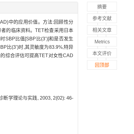
摘要
参考文献
sease,CAD)中的应用价值。方法:回顾性分
相关文章
4例女性患者的临床资料。TET检查采用日本
BP比值[SBP比(3’)]和是否发生
Metrics
BP比(3’)时,其灵敏度为83.9%,特异
本文评价
及AP的综合评估可提高TET对女性CAD
回顶部
与实践, 2003, 2(02): 46-