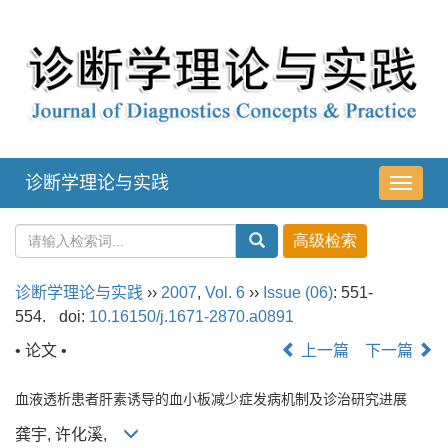
诊断学理论与实践
导
航
切
换
诊断学理论与实践
››
2007
,
Vol. 6
››
Issue (06)
: 551-
554.
doi:
10.16150/j.1671-2870.a0891
• 论文 •
上一篇
下一篇
血液透析患者肝素诱导的血小板减少症发病机制及诊治研究进展
龚宇, 许化溪,