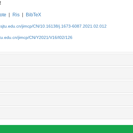
荐
ote
|
Ris
|
BibTeX
.sjtu.edu.cn/jimcp/CN/10.16138/j.1673-6087.2021.02.012
jtu.edu.cn/jimcp/CN/Y2021/V16/I02/126