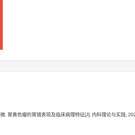
微. 胃黄色瘤的胃镜表现及临床病理特征[J]. 内科理论与实践, 2021, 16(