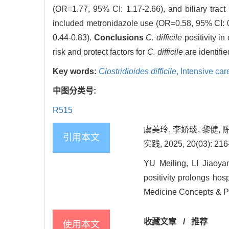
(OR=1.77, 95% CI: 1.17-2.66), and biliary tract
included metronidazole use (OR=0.58, 95% CI: 
0.44-0.83).
Conclusions
C. difficile
positivity in
risk and protect factors for
C. difficile
are identifie
Key words:
Clostridioides difficile
,
Intensive car
中图分类号:
R515
虞美玲, 李娇琰, 黎健,
引用本文
实践, 2025, 20(03): 216
YU Meiling, LI Jiaoy
positivity prolongs hosp
Medicine Concepts & Pr
收藏文章
/
推荐
使用本文