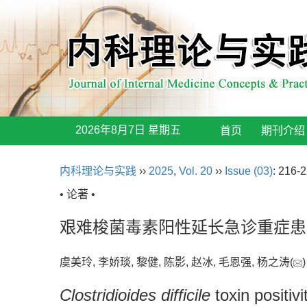
2026年8月7日 星期五
首页
期刊介绍
内科理论与实践
››
2025
,
Vol. 20
››
Issue (03)
: 216-2
• 论著 •
艰难梭菌毒素阳性延长急诊重症患
虞美玲, 李娇琰, 黎健, 陈影, 赵冰, 毛恩强, 杨之涛(
Clostridioides difficile
toxin positivi