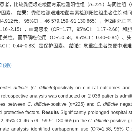
6例患者，比较粪便艰难梭菌毒素检测阳性组（
n
=225）与阴性组（
保护因素。
结果：
粪便检测艰难梭菌毒素检测阳性组患者住院时
 854.912元， 95%CI ：46 579.159~91 130.665）
~2.15），血流感染（OR=1.77，95%CI： 1.17~2.66）和胆道
，而甲硝唑使用（OR=0.58，95%CI ：0.40~0.84）、
5%CI ：0.44~0.83）是保护因素。
结论：
危重症患者粪便中艰难
染预防
oides difficile (C. difficile)
positivity on clinical outcomes and 
retrospective analysis was conducted on 2 036 patients admit
omes between
C. difficile
-positive (
n
=225) and
C. difficile
negat
d protective factors.
Results
Significantly prolonged hospital s
2, 95% CI: 46 579.159-91 130.665) in the
C. difficile
-positive gr
ariate analysis identified carbapenem use (OR=1.58, 95% CI: 