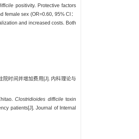
ifficile
positivity. Protective factors
 and female sex (OR=0.60, 95% CI：
italization and increased costs. Both
者住院时间并增加费用[J]. 内科理论与
hitao.
Clostridioides difficile
toxin
ency patients[J]. Journal of Internal