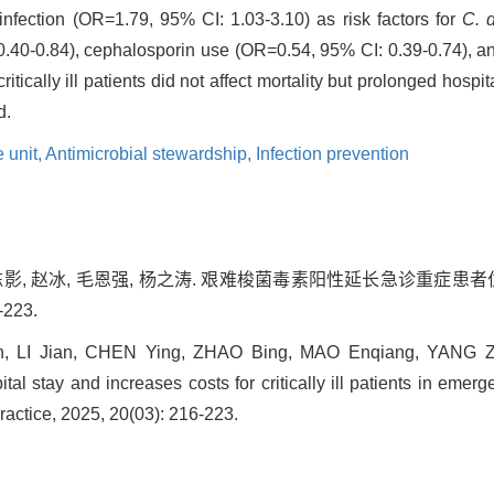
 infection (OR=1.79, 95% CI: 1.03-3.10) as risk factors for
C. d
0.40-0.84), cephalosporin use (OR=0.54, 95% CI: 0.39-0.74),
 critically ill patients did not affect mortality but prolonged hosp
d.
e unit,
Antimicrobial stewardship,
Infection prevention
 陈影, 赵冰, 毛恩强, 杨之涛. 艰难梭菌毒素阳性延长急诊重症患
-223.
an, LI Jian, CHEN Ying, ZHAO Bing, MAO Enqiang, YANG Z
ital stay and increases costs for critically ill patients in emerg
actice, 2025, 20(03): 216-223.