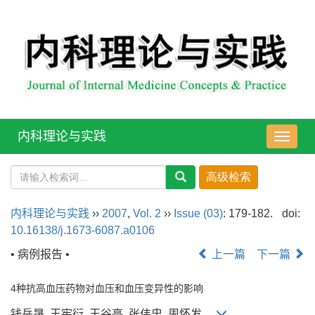
内科理论与实践
导
航
切
换
内科理论与实践
››
2007
,
Vol. 2
››
Issue (03)
: 179-182.
doi:
10.16138/j.1673-6087.a0106
• 病例报告 •
上一篇
下一篇
4种抗高血压药物对血压和血压变异性的影响
钱岳晟, 王宪衍, 王谷亮, 张伟忠, 周怀发,