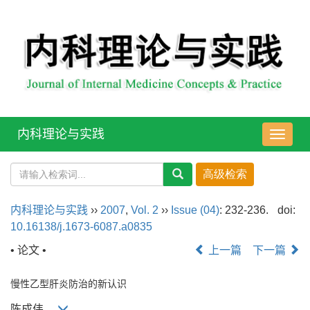
内科理论与实践
导
航
切
换
内科理论与实践
››
2007
,
Vol. 2
››
Issue (04)
: 232-236.
doi:
10.16138/j.1673-6087.a0835
• 论文 •
上一篇
下一篇
慢性乙型肝炎防治的新认识
陈成伟,