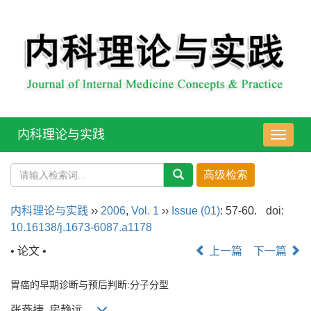
内科理论与实践
导
航
切
换
内科理论与实践
››
2006
,
Vol. 1
››
Issue (01)
: 57-60.
doi:
10.16138/j.1673-6087.a1178
• 论文 •
上一篇
下一篇
胃癌的早期诊断与预后判断:分子分型
张燕捷, 房静远,