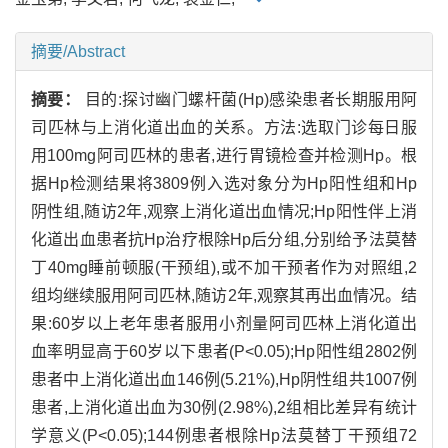
摘要/Abstract
摘要：
目的:探讨幽门螺杆菌(Hp)感染患者长期服用阿
司匹林与上消化道出血的关系。方法:选取门诊每日服
用100mg阿司匹林的患者,进行胃镜检查并检测Hp。根
据Hp检测结果将3809例入选对象分为Hp阳性组和Hp
阴性组,随访2年,观察上消化道出血情况;Hp阳性伴上消
化道出血患者抗Hp治疗根除Hp后分组,分别给予法莫替
丁40mg睡前顿服(干预组),或不加干预者作为对照组,2
组均继续服用阿司匹林,随访2年,观察其再出血情况。结
果:60岁以上老年患者服用小剂量阿司匹林上消化道出
血率明显高于60岁以下患者(P<0.05);Hp阳性组2802例
患者中上消化道出血146例(5.21%),Hp阴性组共1007例
患者,上消化道出血为30例(2.98%),2组相比差异有统计
学意义(P<0.05);144例患者根除Hp法莫替丁干预组72