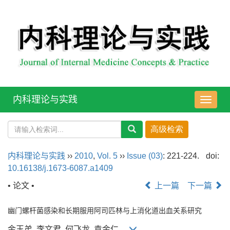
内科理论与实践
导
航
切
换
内科理论与实践
››
2010
,
Vol. 5
››
Issue (03)
: 221-224.
doi:
10.16138/j.1673-6087.a1409
• 论文 •
上一篇
下一篇
幽门螺杆菌感染和长期服用阿司匹林与上消化道出血关系研究
金玉弟, 李文君, 何飞龙, 袁金仁,