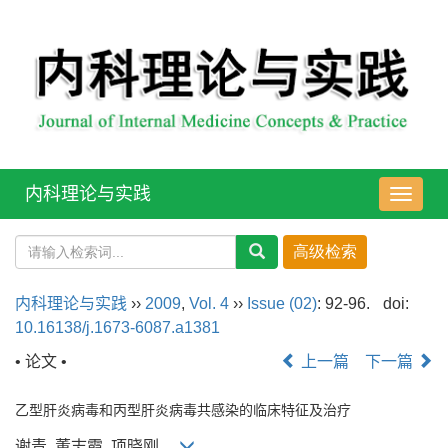
内科理论与实践
导
航
切
换
内科理论与实践
››
2009
,
Vol. 4
››
Issue (02)
: 92-96.
doi:
10.16138/j.1673-6087.a1381
• 论文 •
上一篇
下一篇
乙型肝炎病毒和丙型肝炎病毒共感染的临床特征及治疗
谢青, 董志霞, 项晓刚,