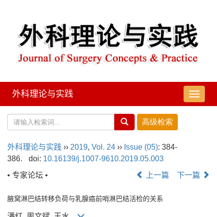
外科理论与实践
导
航
切
换
外科理论与实践
››
2019
,
Vol. 24
››
Issue (05)
: 384-
386.
doi:
10.16139/j.1007-9610.2019.05.003
• 专家论坛 •
上一篇
下一篇
腋窝淋巴结转移负荷与乳腺癌前哨淋巴结活检的关系
潘红, 周文斌, 王水