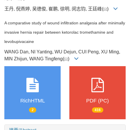
王丹, 倪燕婷, 吴德俊, 崔鹏, 徐明, 闵志钧, 王廷峰(
)
A comparative study of wound infiltration analgesia after minimally
invasive hernia repair between ketorolac tromethamine and
levobupivacaine
WANG Dan, NI Yanting, WU Dejun, CUI Peng, XU Ming,
MIN Zhijun, WANG Tingfeng(
)
RichHTML
PDF (PC)
2
416