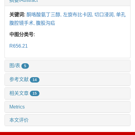
摘要/Abstract
关键词:
酮咯酸氨丁三醇,
左旋布比卡因,
切口浸润,
单孔
腹腔镜手术,
腹股沟疝
中图分类号:
R656.21
图/表
5
参考文献
14
相关文章
15
Metrics
本文评价