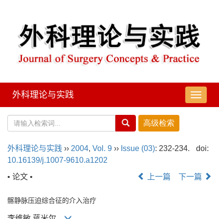
外科理论与实践
导
航
切
换
外科理论与实践
››
2004
,
Vol. 9
››
Issue (03)
: 232-234.
doi:
10.16139/j.1007-9610.a1202
• 论文 •
上一篇
下一篇
髂静脉压迫综合征的介入治疗
李维敏,蒋米尔