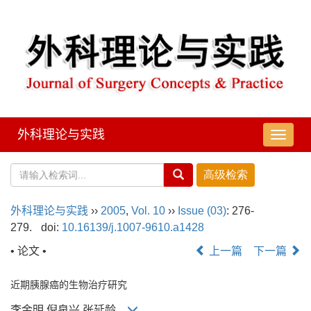
外科理论与实践
导
航
切
换
外科理论与实践
››
2005
,
Vol. 10
››
Issue (03)
: 276-
279.
doi:
10.16139/j.1007-9610.a1428
• 论文 •
上一篇
下一篇
近期胰腺癌的生物治疗研究
李金明,倪泉兴,张延龄