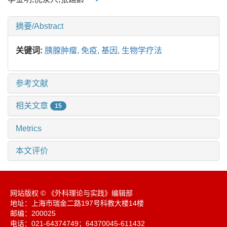
摘要/Abstract
关键词:
胰腺肿瘤,
免疫,
基因,
生物学疗法
参考文献
相关文章
15
Metrics
本文评价
网站版权 © 《外科理论与实践》编辑部
地址：上海市瑞金二路197号科教大楼14楼
邮编：200025
电话：021-64374749；64370045-611432