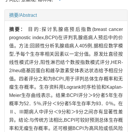
摘要/Abstract
摘要：
目的:探讨乳腺癌预后指数(breast cancer
prognostic index,BCPI)在评判乳腺癌病人预后中的价
值。方法:回顾性分析乳腺癌病人405例,据相应数学模
型,予每个生存率相关因素以一定分值。原发灶直径按
线性模式评分,阳性淋巴结个数按指数模式评分,HER-
2/neu癌基因蛋白和雌孕激素受体表达状态给予相应分
值。四者评分之和为BCPI,用于评判总体生存概率和无
瘤生存概率。生存资料用Logrank时序检验和Kaplan-
Meier生存曲线表示。结果:BCPI评分＞9分者5年生存
概率为52．5％,评分＜9分者5年生存率为93．0％。在
Ⅱ、Ⅲ期病人中评分＜9分和＞9分之间亦有显著性差
异。结论:与传统方法相比,BCPI可较好预测总体生存概
率和无瘤生存概率。还可根据BCPI为高风险或低风险