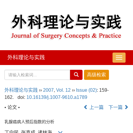
外科理论与实践
导
航
切
换
外科理论与实践
››
2007
,
Vol. 12
››
Issue (02)
: 159-
162.
doi:
10.16139/j.1007-9610.a1789
• 论文 •
上一篇
下一篇
乳腺癌病人预后指数的分析
丁向民, 张喜成, 诸林海,