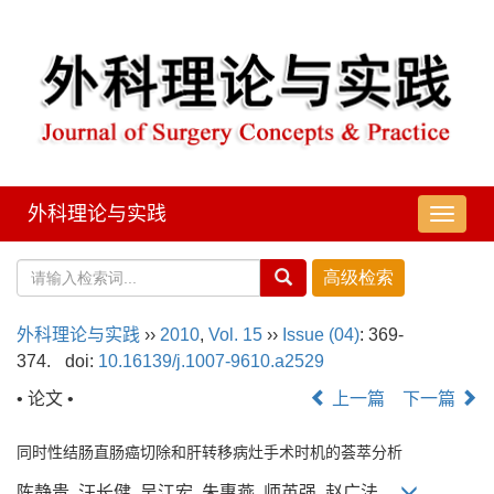
外科理论与实践
导
航
切
换
外科理论与实践
››
2010
,
Vol. 15
››
Issue (04)
: 369-
374.
doi:
10.16139/j.1007-9610.a2529
• 论文 •
上一篇
下一篇
同时性结肠直肠癌切除和肝转移病灶手术时机的荟萃分析
陈静贵, 汪长健, 吴江宏, 朱惠燕, 师英强, 赵广法,