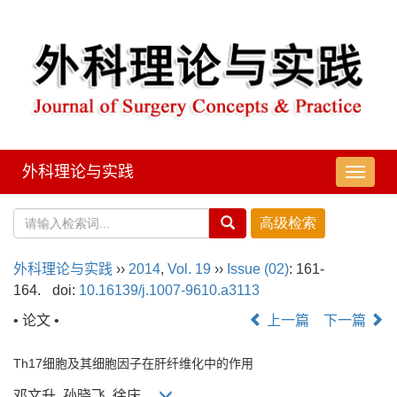
外科理论与实践
导
航
切
换
外科理论与实践
››
2014
,
Vol. 19
››
Issue (02)
: 161-
164.
doi:
10.16139/j.1007-9610.a3113
• 论文 •
上一篇
下一篇
Th17细胞及其细胞因子在肝纤维化中的作用
邓文升, 孙晓飞, 徐庆,