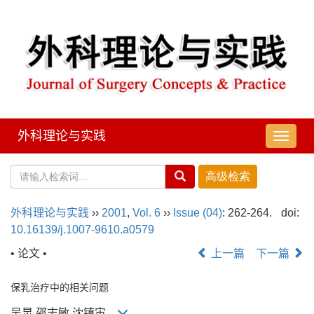
外科理论与实践
导
航
切
换
外科理论与实践
››
2001
,
Vol. 6
››
Issue (04)
: 262-264.
doi:
10.16139/j.1007-9610.a0579
• 论文 •
上一篇
下一篇
保乳治疗中的相关问题
吴炅,邵志敏,沈镇宙