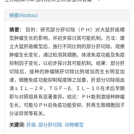
摘要/Abstract
摘要：
目的：研究部分肝切除（ＰＨ）对大鼠肝癌模
型肿瘤生长的影响，并初步探讨其可能机制。方法：建
立大鼠肝癌模型后，施行不同比例的部分肝切除，观察
肿瘤生长变化，通过检测其细胞、体液免疫功能及免疫
抑制因子变化，以初步探讨其可能机制。结果：部分肝
切除后，接种的肿瘤随肝切除比例增加而生长明显加
速，细胞免疫功能抑制程度随之加重，肝部分切除组血
清ｓＩＬ－２Ｒ、ＴＧＦ－β、ＩＬ－１０在术后早期
即与对照组具有显著差异。结论：ＰＨ能刺激接种肿瘤
生长，可能与ＰＨ后免疫功能受抑、肝再生致细胞因子
分泌异常等有关。
关键词:
肝癌,
部分肝切除,
动物模型