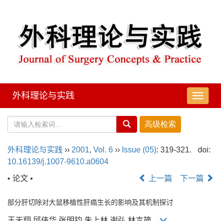
外科理论与实践
导
航
切
换
外科理论与实践
››
2001
,
Vol. 6
››
Issue (05)
: 319-321.
doi:
10.16139/j.1007-9610.a0604
• 论文 •
上一篇
下一篇
部分肝切除对大鼠移植性肝癌生长的影响及其机制探讨
王天翔,邱伟华,张明钧,朱上林,谢弘,林言箴