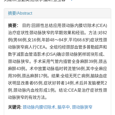
摘要/Abstract
摘要：
目的:回顾性总结应用颈动脉内膜切除术(CEA)
治疗症状性颈动脉狭窄的早期效果和经验。方法:对82
例(男66例,女16例,年龄48～84岁,平均68.6岁)症状性颈
动脉狭窄病人行CEA。全组均经颈部血管多普勒超声和
数字减影血管造影术(DSA)确诊颈动脉粥样斑块形成、
颈动脉狭窄。手术采用气管内插管全身麻醉39例,颈丛
麻醉43例。术中放置动脉临时转流管56例,其中全麻应
用39例,颈丛麻醉17例。结果:全组无死亡病例,脑缺血症
状明显改善者65例,症状好转者14例,术后并发脑梗死2
例,颈动脉内血栓形成1例。结论:CEA是治疗症状性颈
动脉狭窄的有效方法。
关键词:
颈动脉内膜切除术,
脑卒中,
颈动脉狭窄