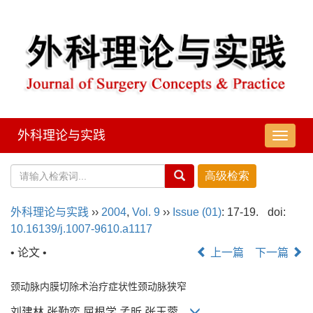
外科理论与实践
导
航
切
换
外科理论与实践
››
2004
,
Vol. 9
››
Issue (01)
: 17-19.
doi:
10.16139/j.1007-9610.a1117
• 论文 •
上一篇
下一篇
颈动脉内膜切除术治疗症状性颈动脉狭窄
刘建林,张勤奕,屈根学,孟昕,张玉蓉