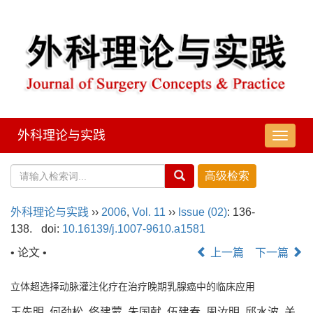
外科理论与实践
导
航
切
换
外科理论与实践
››
2006
,
Vol. 11
››
Issue (02)
: 136-
138.
doi:
10.16139/j.1007-9610.a1581
• 论文 •
上一篇
下一篇
立体超选择动脉灌注化疗在治疗晚期乳腺癌中的临床应用
王先明, 何劲松, 佟建蒙, 朱国献, 伍建春, 周汝明, 邱水波, 关