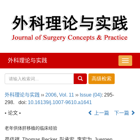
外科理论与实践
导
航
切
换
外科理论与实践
››
2006
,
Vol. 11
››
Issue (04)
: 295-
298.
doi:
10.16139/j.1007-9610.a1641
• 论文 •
上一篇
下一篇
老年供体肝移植的临床经验
严佶祺, Thomas Becker, 彭承宏, 李宏为, Juergen