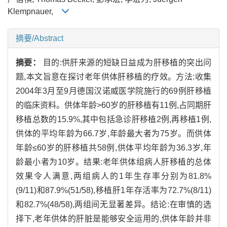
Klempnauer,
摘要/Abstract
摘要：
目的:供肝来源的短缺日益成为肝移植的突出问
题,本文旨意在探讨老年供体肝移植的疗效。方法:收集
2004年3月至9月德国汉诺威医学院施行的69例肝移植
的临床资料。供体年龄>60岁的肝移植有11例,占同期肝
移植总数的15.9%,其中包括急诊肝移植2例,再移植1例,
供体的平均年龄为66.7岁,年龄最大者为75岁。而供体
年龄≤60岁的肝移植共58例,供体平均年龄为36.3岁,年
龄最小者为10岁。结果:老年供体组病人肝移植的总体
效果令人满意,两组病人的1年生存率分别为81.8%
(9/11)和87.9%(51/58),移植肝1年存活率为72.7%(8/11)
和82.7%(48/58),两组间无显著差异。结论:在审慎的选
择下,老年供体的肝脏是能够安全运用的,供体年龄并非