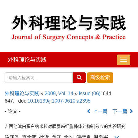
外科理论与实践
导
航
切
换
外科理论与实践
››
2009
,
Vol. 14
››
Issue (06)
: 644-
647.
doi:
10.16139/j.1007-9610.a2395
• 论文 •
上一篇
下一篇
吉西他滨白蛋白纳米粒对胰腺癌细胞株体外抑制效应的实验研究
陈润浩, 李金明, 徐近, 龙江, 金忱, 傅德良, 倪泉兴,