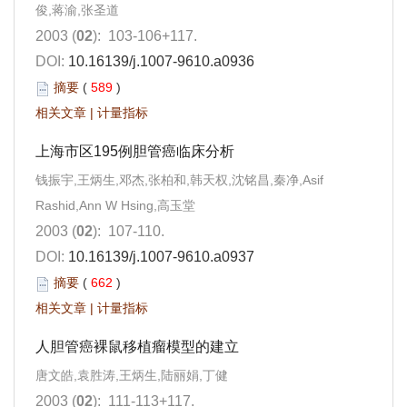
俊,蒋渝,张圣道
2003 (
02
): 103-106+117.
DOI:
10.16139/j.1007-9610.a0936
摘要
(
589
)
相关文章
|
计量指标
上海市区195例胆管癌临床分析
钱振宇,王炳生,邓杰,张柏和,韩天权,沈铭昌,秦净,Asif
Rashid,Ann W Hsing,高玉堂
2003 (
02
): 107-110.
DOI:
10.16139/j.1007-9610.a0937
摘要
(
662
)
相关文章
|
计量指标
人胆管癌裸鼠移植瘤模型的建立
唐文皓,袁胜涛,王炳生,陆丽娟,丁健
2003 (
02
): 111-113+117.