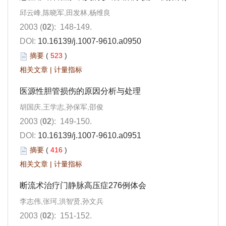
邱云峰,陈晓军,田发林,杨维良
2003 (
02
): 148-149.
DOI:
10.16139/j.1007-9610.a0950
摘要
(
523
)
相关文章
|
计量指标
医源性胆管损伤的原因分析与处理
胡国庆,王学志,孙保军,邵俊
2003 (
02
): 149-150.
DOI:
10.16139/j.1007-9610.a0951
摘要
(
416
)
相关文章
|
计量指标
断流术治疗门静脉高压症276例体会
李志伟,张珂,洪智贤,孙文兵
2003 (
02
): 151-152.