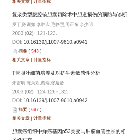
相关文章
|
计量指标
复杂类型腹腔镜胆囊切除术中胆道损伤的预防与诊断
罗丁,陈训如,李胜宏,毛静熙,周正东,余少明
2003 (
02
): 121-123.
DOI:
10.16139/j.1007-9610.a0941
摘要
(
543
)
相关文章
|
计量指标
T管胆汁细菌培养及对抗生素敏感性分析
朱雷明,陈为欢,蔡端,张延龄
2003 (
02
): 124-126+132.
DOI:
10.16139/j.1007-9610.a0942
摘要
(
687
)
相关文章
|
计量指标
胆囊癌组织中抑癌基因p53突变与肿瘤血管生长的相