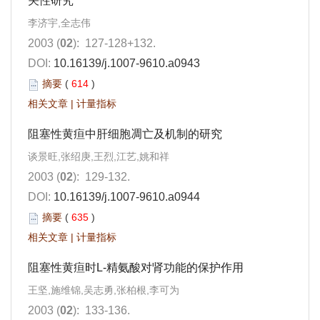
关性研究
李济宇,全志伟
2003 (
02
): 127-128+132.
DOI:
10.16139/j.1007-9610.a0943
摘要
(
614
)
相关文章
|
计量指标
阻塞性黄疸中肝细胞凋亡及机制的研究
谈景旺,张绍庚,王烈,江艺,姚和祥
2003 (
02
): 129-132.
DOI:
10.16139/j.1007-9610.a0944
摘要
(
635
)
相关文章
|
计量指标
阻塞性黄疸时L-精氨酸对肾功能的保护作用
王坚,施维锦,吴志勇,张柏根,李可为
2003 (
02
): 133-136.