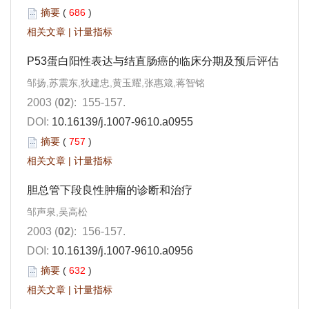
摘要
(
686
)
相关文章
|
计量指标
P53蛋白阳性表达与结直肠癌的临床分期及预后评估
邹扬,苏震东,狄建忠,黄玉耀,张惠箴,蒋智铭
2003 (
02
): 155-157.
DOI:
10.16139/j.1007-9610.a0955
摘要
(
757
)
相关文章
|
计量指标
胆总管下段良性肿瘤的诊断和治疗
邹声泉,吴高松
2003 (
02
): 156-157.
DOI:
10.16139/j.1007-9610.a0956
摘要
(
632
)
相关文章
|
计量指标