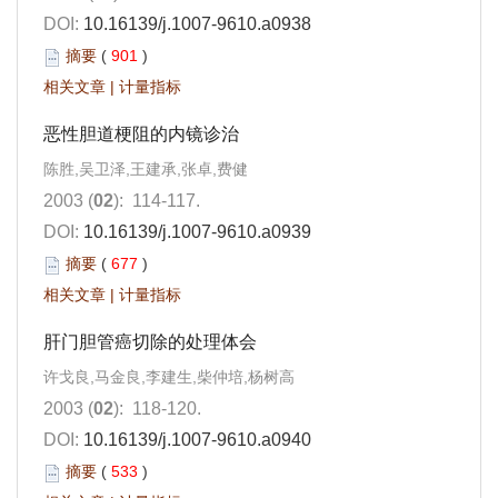
DOI:
10.16139/j.1007-9610.a0938
摘要
(
901
)
相关文章
|
计量指标
恶性胆道梗阻的内镜诊治
陈胜,吴卫泽,王建承,张卓,费健
2003 (
02
): 114-117.
DOI:
10.16139/j.1007-9610.a0939
摘要
(
677
)
相关文章
|
计量指标
肝门胆管癌切除的处理体会
许戈良,马金良,李建生,柴仲培,杨树高
2003 (
02
): 118-120.
DOI:
10.16139/j.1007-9610.a0940
摘要
(
533
)