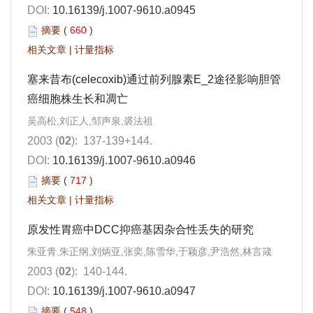
DOI:
10.16139/j.1007-9610.a0945
摘要
(
660
)
相关文章
|
计量指标
塞来昔布(celecoxib)通过前列腺素E_2途径影响胆管
癌细胞株生长和凋亡
吴高松,刘正人,邹声泉,裘法祖
2003 (
02
): 137-139+144.
DOI:
10.16139/j.1007-9610.a0946
摘要
(
717
)
相关文章
|
计量指标
原发性胃癌中DCC抑癌基因杂合性丢失的研究
朱亚青,朱正纲,刘炳亚,张奕,陈雪华,于颖彦,尹浩然,林言箴
2003 (
02
): 140-144.
DOI:
10.16139/j.1007-9610.a0947
摘要
(
548
)