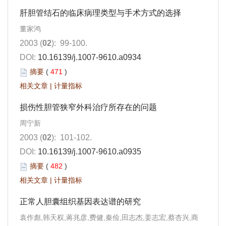
肝胆管结石的临床病理类型与手术方式的选择
董家鸿
2003 (
02
): 99-100.
DOI:
10.16139/j.1007-9610.a0934
摘要
(
471
)
相关文章
|
计量指标
损伤性胆管狭窄外科治疗所存在的问题
周宁新
2003 (
02
): 101-102.
DOI:
10.16139/j.1007-9610.a0935
摘要
(
482
)
相关文章
|
计量指标
正常人胆囊组织基因表达谱的研究
袁作彪,韩天权,蒋兆彦,费健,秦俭,田志杰,姜志宏,蔡杏兴,商