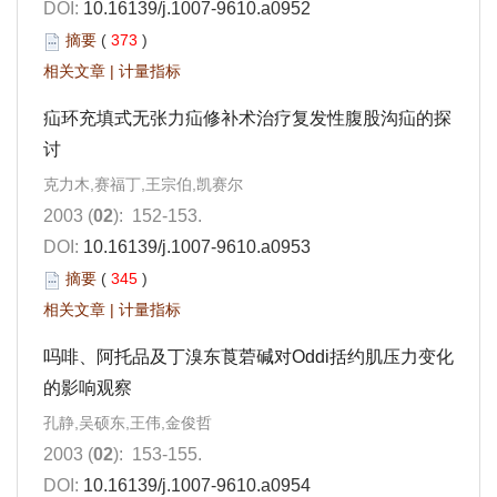
DOI:
10.16139/j.1007-9610.a0952
摘要
(
373
)
相关文章
|
计量指标
疝环充填式无张力疝修补术治疗复发性腹股沟疝的探
讨
克力木,赛福丁,王宗伯,凯赛尔
2003 (
02
): 152-153.
DOI:
10.16139/j.1007-9610.a0953
摘要
(
345
)
相关文章
|
计量指标
吗啡、阿托品及丁溴东莨菪碱对Oddi括约肌压力变化
的影响观察
孔静,吴硕东,王伟,金俊哲
2003 (
02
): 153-155.
DOI:
10.16139/j.1007-9610.a0954